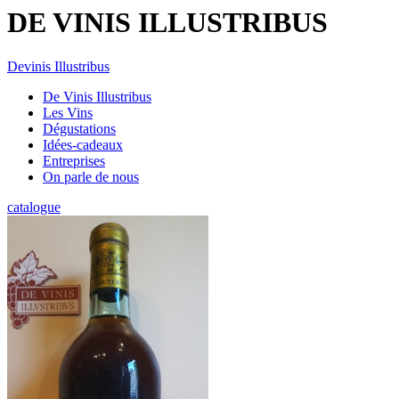
DE VINIS ILLUSTRIBUS
Devinis Illustribus
De Vinis Illustribus
Les Vins
Dégustations
Idées-cadeaux
Entreprises
On parle de nous
catalogue