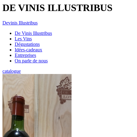
DE VINIS ILLUSTRIBUS
Devinis Illustribus
De Vinis Illustribus
Les Vins
Dégustations
Idées-cadeaux
Entreprises
On parle de nous
catalogue